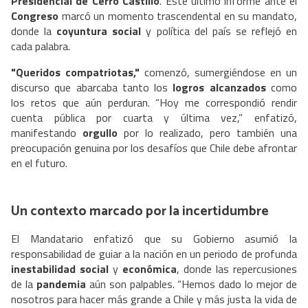
Presidencial de Cerro Castillo
. Este último informe ante el
Congreso
marcó un momento trascendental en su mandato,
donde la
coyuntura social
y política del país se reflejó en
cada palabra.
"Queridos compatriotas,"
comenzó, sumergiéndose en un
discurso que abarcaba tanto los
logros alcanzados
como
los retos que aún perduran. “Hoy me correspondió rendir
cuenta pública por cuarta y última vez,” enfatizó,
manifestando
orgullo
por lo realizado, pero también una
preocupación genuina por los desafíos que Chile debe afrontar
en el futuro.
Un contexto marcado por la incertidumbre
El Mandatario enfatizó que su Gobierno asumió la
responsabilidad de guiar a la nación en un periodo de profunda
inestabilidad social
y
económica
, donde las repercusiones
de la
pandemia
aún son palpables. “Hemos dado lo mejor de
nosotros para hacer más grande a Chile y más justa la vida de