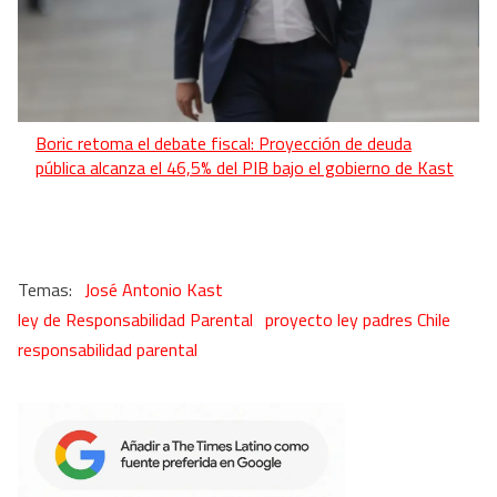
Boric retoma el debate fiscal: Proyección de deuda
pública alcanza el 46,5% del PIB bajo el gobierno de Kast
José Antonio Kast
ley de Responsabilidad Parental
proyecto ley padres Chile
responsabilidad parental