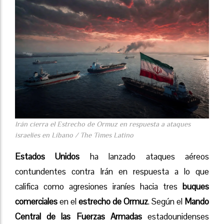
Irán cierra el Estrecho de Ormuz en respuesta a ataques
israelíes en Líbano / The Times Latino
Estados Unidos
ha lanzado ataques aéreos
contundentes contra Irán en respuesta a lo que
califica como agresiones iraníes hacia tres
buques
comerciales
en el
estrecho de Ormuz
. Según el
Mando
Central de las Fuerzas Armadas
estadounidenses