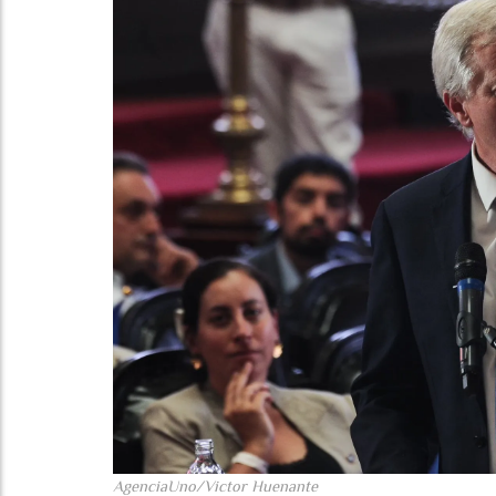
AgenciaUno/Victor Huenante