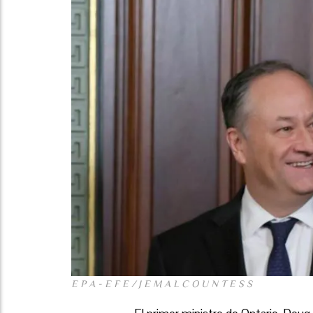
E P A - E F E / J E M A L C O U N T E S S