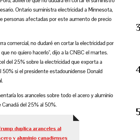
Ford, advierte que no dudará en cortar el suministro
esario. Ontario suministra electricidad a Minnesota,
de personas afectadas por este aumento de precio
rra comercial, no dudaré en cortar la electricidad por
ue no quiero hacerlo", dijo a la CNBC el martes.
el del 25% sobre la electricidad que exporta a
l 50% si el presidente estadounidense Donald
l.
taría los aranceles sobre todo el acero y aluminio
 Canadá del 25% al ​​50%.
Trump duplica aranceles al
acero y aluminio canadienses