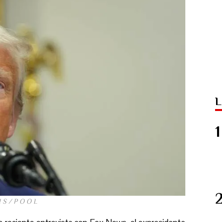
L
 S / P O O L