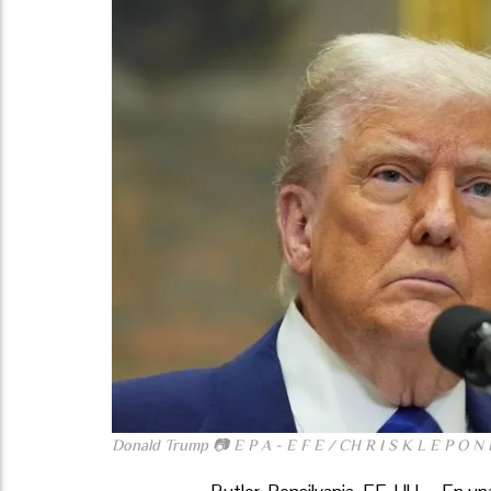
Donald Trump 📷 E P A - E F E / CH R I S K L E P O N I