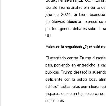
Butler, Pensilvania, EE. UU. – En u
Donald Trump analizó el intento de 
julio de 2024. Si bien reconoció 
del
Servicio Secreto
, expresó su 
postura genera debates sobre la
s
UU.
Fallos en la seguridad: ¿Qué salió m
El atentado contra Trump durante 
país, poniendo en entredicho la ca
públicas. Trump destacó la ausenci
deficiente con la policía local, a
edificio”. Estas fallas permitieron
disparara desde un tejado cercano, 
seguidores.