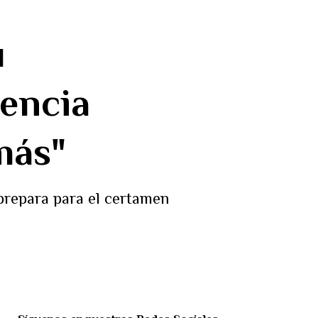
u
encia
más"
prepara para el certamen