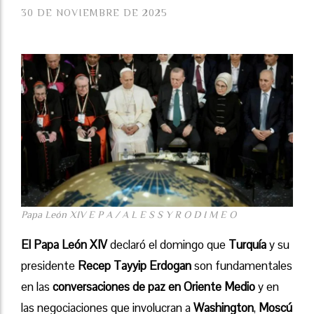
30 DE NOVIEMBRE DE 2025
Papa León XIV E P A / A L E S S Y R O D I M E O
El Papa León XIV
declaró el domingo que
Turquía
y su
presidente
Recep Tayyip Erdogan
son fundamentales
en las
conversaciones de paz en Oriente Medio
y en
las negociaciones que involucran a
Washington
,
Moscú