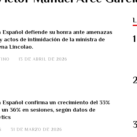
L
 Español defiende su honra ante amenazas
 actos de intimidación de la ministra de
ena Lincolao.
TINO
13 DE ABRIL DE 2026
 Español confirma un crecimiento del 33%
y un 36% en sesiones, según datos de
tics
S
31 DE MARZO DE 2026