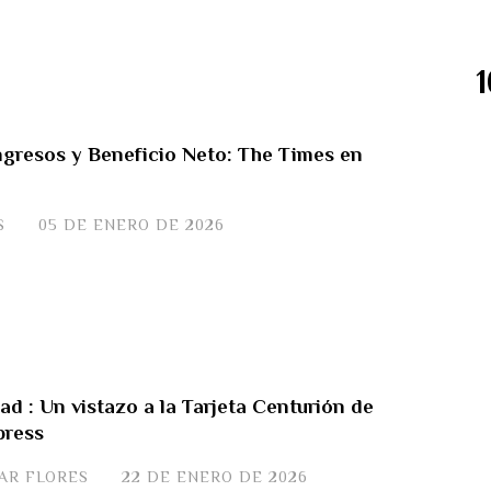
ngresos y Beneficio Neto: The Times en
S
05 DE ENERO DE 2026
ad : Un vistazo a la Tarjeta Centurión de
press
VAR FLORES
22 DE ENERO DE 2026