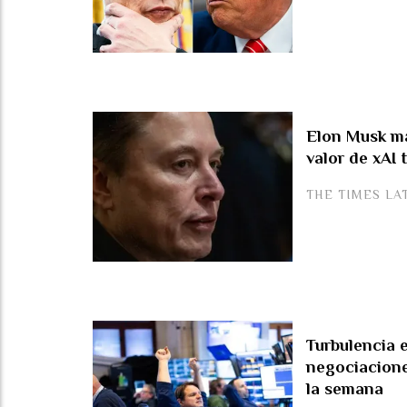
Elon Musk ma
valor de xAI 
THE TIMES LA
Turbulencia 
negociacione
la semana