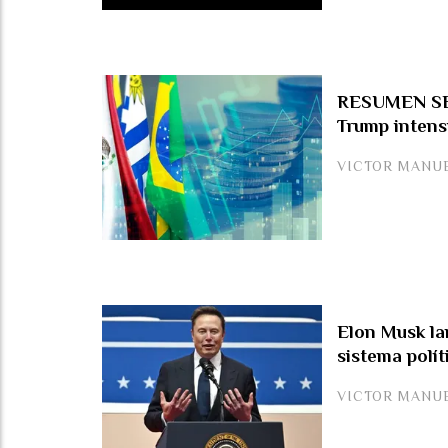
RESUMEN SEM
Trump intens
VICTOR MANU
Elon Musk lan
sistema polí
VICTOR MANU