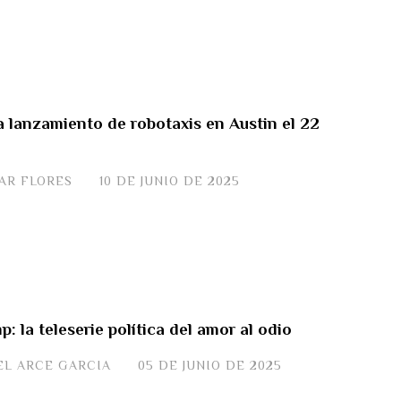
 lanzamiento de robotaxis en Austin el 22
VAR FLORES
10 DE JUNIO DE 2025
: la teleserie política del amor al odio
EL ARCE GARCIA
05 DE JUNIO DE 2025