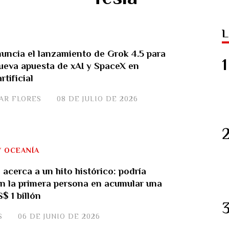
L
uncia el lanzamiento de Grok 4.5 para
ueva apuesta de xAI y SpaceX en
rtificial
VAR FLORES
08 DE JULIO DE 2026
 Y OCEANÍA
acerca a un hito histórico: podría
en la primera persona en acumular una
$ 1 billón
S
06 DE JUNIO DE 2026