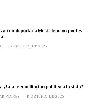
a con deportar a Musk: tensión por ley
ia
S
02 DE JULIO DE 2025
 ¿Una reconciliación política a la vista?
VAR FLORES
11 DE JUNIO DE 2025