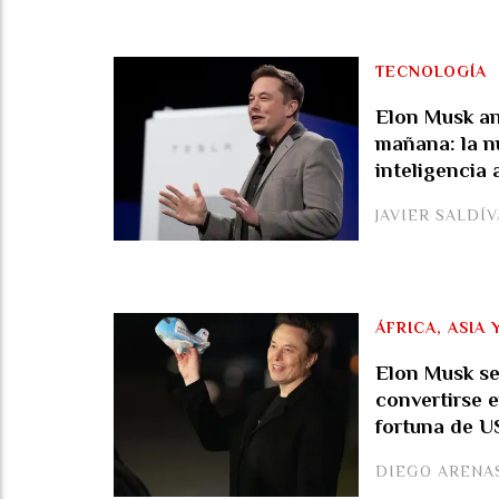
TECNOLOGÍA
Elon Musk an
mañana: la n
inteligencia a
JAVIER SALDÍ
ÁFRICA, ASIA
Elon Musk se 
convertirse 
fortuna de US
DIEGO ARENA