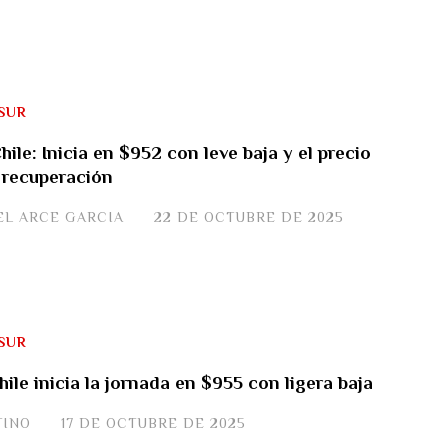
SUR
hile: Inicia en $952 con leve baja y el precio
 recuperación
EL ARCE GARCIA
22 DE OCTUBRE DE 2025
SUR
hile inicia la jornada en $955 con ligera baja
TINO
17 DE OCTUBRE DE 2025