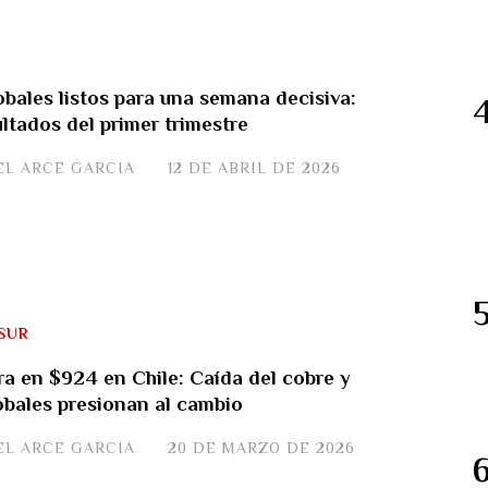
bales listos para una semana decisiva:
ultados del primer trimestre
EL ARCE GARCIA
12 DE ABRIL DE 2026
SUR
ra en $924 en Chile: Caída del cobre y
obales presionan al cambio
EL ARCE GARCIA
20 DE MARZO DE 2026