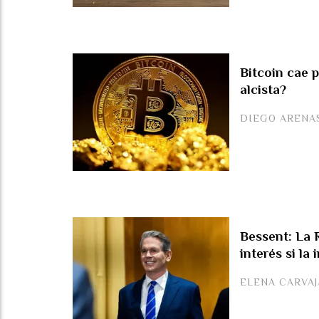
Bitcoin cae p
alcista?
DIEGO ARENA
Bessent: La R
interés si la
ELENA CARVA