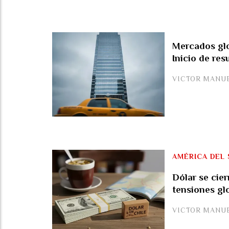
Mercados glo
Inicio de res
VICTOR MANU
AMÉRICA DEL 
Dólar se cier
tensiones gl
VICTOR MANU