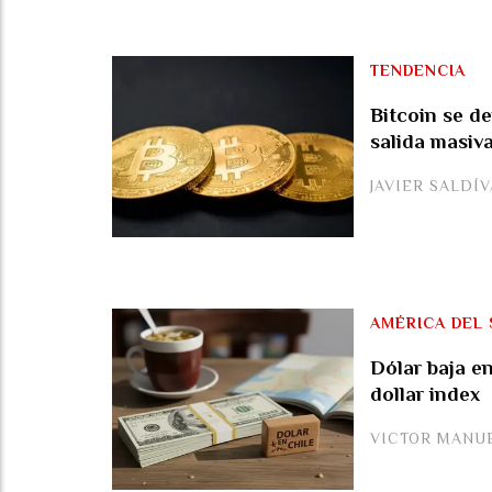
TENDENCIA
Bitcoin se d
salida masiv
JAVIER SALDÍ
AMÉRICA DEL 
Dólar baja e
dollar index
VICTOR MANU