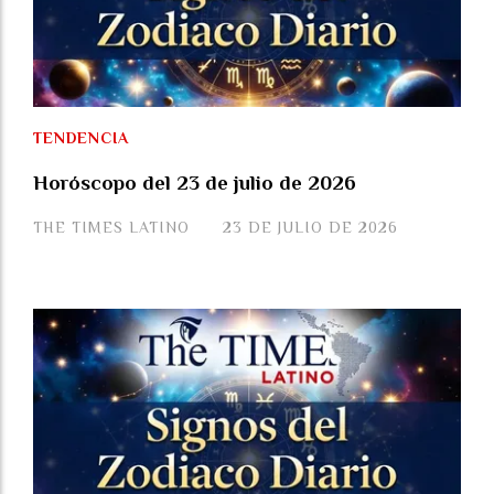
TENDENCIA
Horóscopo del 23 de julio de 2026
THE TIMES LATINO
23 DE JULIO DE 2026