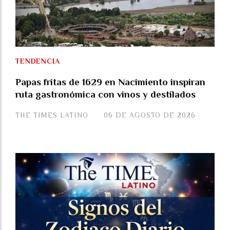
TENDENCIA
Papas fritas de 1629 en Nacimiento inspiran
ruta gastronómica con vinos y destilados
THE TIMES LATINO
06 DE AGOSTO DE 2026