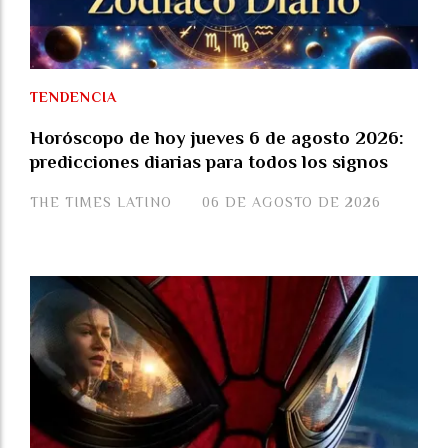
TENDENCIA
Horóscopo de hoy jueves 6 de agosto 2026:
predicciones diarias para todos los signos
THE TIMES LATINO
06 DE AGOSTO DE 2026