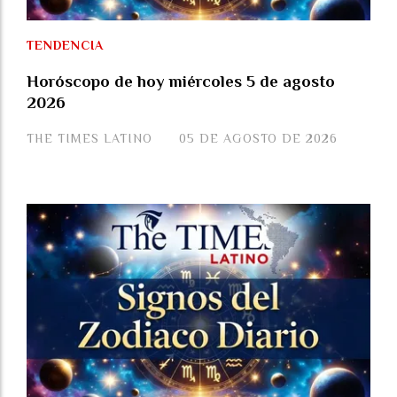
TENDENCIA
Horóscopo de hoy miércoles 5 de agosto
2026
THE TIMES LATINO
05 DE AGOSTO DE 2026