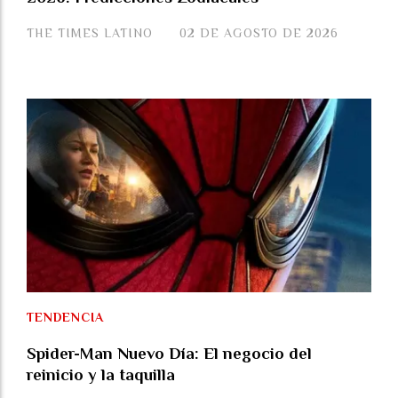
THE TIMES LATINO
02 DE AGOSTO DE 2026
TENDENCIA
Spider-Man Nuevo Día: El negocio del
reinicio y la taquilla