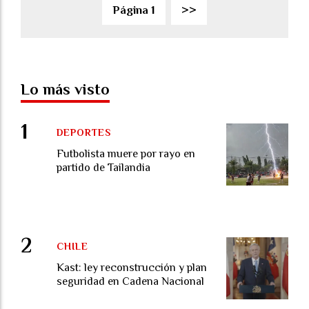
Página 1
>>
Lo más visto
DEPORTES
Futbolista muere por rayo en
partido de Tailandia
CHILE
Kast: ley reconstrucción y plan
seguridad en Cadena Nacional