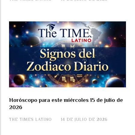
Horóscopo para este miércoles 15 de julio de
2026
THE TIMES LATINO
14 DE JULIO DE 2026