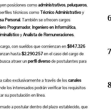
cluyen posiciones como
administrativos
,
peluqueros
,
 perfiles técnicos como
Técnico Administrativo
y
sa Personal
. También se ofrecen cargos
iero Programador
,
Ingeniero en Informática
,
minalístico
y
Analista de Remuneraciones
.
l cargo, con sueldos que comienzan en
$847.326
canzan hasta
$2.290.257
en el caso del cargo de
n busca atraer un
perfil diverso
de postulantes para
á a cabo exclusivamente a través de los
canales
de los interesados podrán verificar los requisitos
r su postulación en línea.
lamado a postular dentro del plazo establecido, que