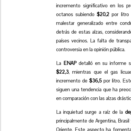
incremento significativo en los p
octanos subiendo
$20,2
por litro
malestar generalizado entre cond
detrás de estas alzas, consideran
países vecinos. La falta de trans
controversia en la opinión pública.
La
ENAP
detalló en su informe 
$22,3
, mientras que el gas licu
incremento de
$36,5
por litro. Es
siguen una tendencia que ha preo
en comparación con las alzas drástic
La inquietud surge a raíz de la
de
principalmente de Argentina, Brasil
Oriente. Este aspecto ha foment