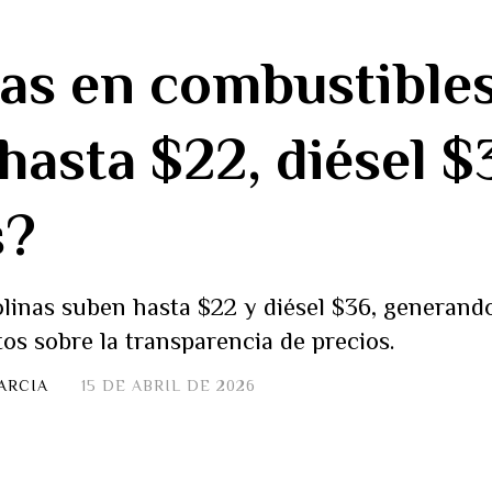
as en combustible
asta $22, diésel $
s?
linas suben hasta $22 y diésel $36, generand
os sobre la transparencia de precios.
ARCIA
15 DE ABRIL DE 2026