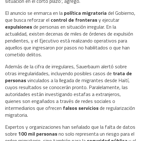
situación en el corto plazo”, agregó.
El anuncio se enmarca en la
política migratoria
del Gobierno,
que busca reforzar el
control de fronteras
y ejecutar
expulsiones
de personas en situación irregular. En la
actualidad, existen decenas de miles de órdenes de expulsión
pendientes, y el Ejecutivo está realizando operativos para
aquellos que ingresaron por pasos no habilitados o que han
cometido delitos.
Además de la cifra de irregulares, Sauerbaum alertó sobre
otras irregularidades, incluyendo posibles casos de
trata de
personas
vinculados a la llegada de migrantes desde Haití,
cuyos resultados se conocerán pronto. Paralelamente, las
autoridades están investigando estafas a extranjeros,
quienes son engañados a través de redes sociales o
intermediarios que ofrecen
falsos servicios
de regularización
migratoria.
Expertos y organizaciones han señalado que la falta de datos
sobre
100 mil personas
no solo representa un riesgo para el
orden migratorio, sino también para la
seguridad pública
y el