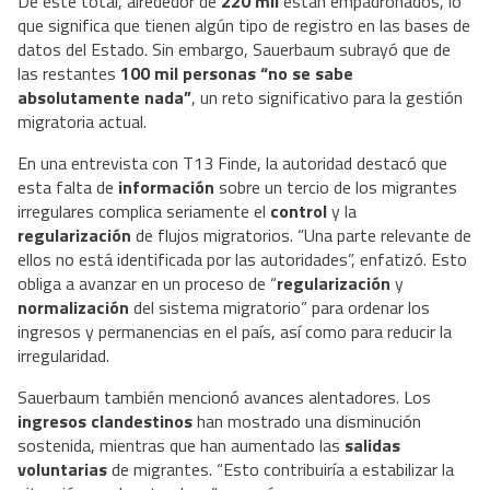
De este total, alrededor de
220 mil
están empadronados, lo
que significa que tienen algún tipo de registro en las bases de
datos del Estado. Sin embargo, Sauerbaum subrayó que de
las restantes
100 mil personas “no se sabe
absolutamente nada”
, un reto significativo para la gestión
migratoria actual.
En una entrevista con T13 Finde, la autoridad destacó que
esta falta de
información
sobre un tercio de los migrantes
irregulares complica seriamente el
control
y la
regularización
de flujos migratorios. “Una parte relevante de
ellos no está identificada por las autoridades”, enfatizó. Esto
obliga a avanzar en un proceso de “
regularización
y
normalización
del sistema migratorio” para ordenar los
ingresos y permanencias en el país, así como para reducir la
irregularidad.
Sauerbaum también mencionó avances alentadores. Los
ingresos clandestinos
han mostrado una disminución
sostenida, mientras que han aumentado las
salidas
voluntarias
de migrantes. “Esto contribuiría a estabilizar la