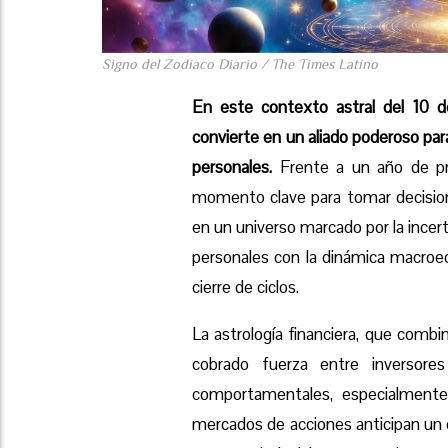
Signo del Zodiaco Diario / The Times Latino
En este contexto astral del 10 
convierte en un aliado poderoso pa
personales.
Frente a un año de pro
momento clave para tomar decisione
en un universo marcado por la incert
personales con la dinámica macroec
cierre de ciclos.
La astrología financiera, que combin
cobrado fuerza entre inversore
comportamentales, especialment
mercados de acciones anticipan un cr