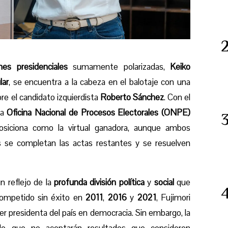
nes presidenciales
sumamente polarizadas,
Keiko
lar
, se encuentra a la cabeza en el balotaje con una
re el candidato izquierdista
Roberto Sánchez
. Con el
 la
Oficina Nacional de Procesos Electorales (ONPE)
osiciona como la virtual ganadora, aunque ambos
s se completan las actas restantes y se resuelven
n reflejo de la
profunda división política
y
social
que
competido sin éxito en
2011
,
2016
y
2021
, Fujimori
er presidenta del país en democracia. Sin embargo, la
ido que no aceptarán resultados que consideren