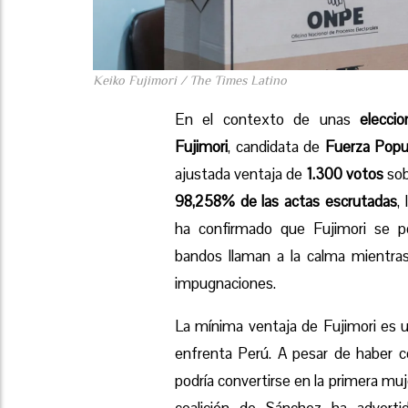
Keiko Fujimori / The Times Latino
En el contexto de unas
eleccio
Fujimori
, candidata de
Fuerza Popu
ajustada ventaja de
1.300 votos
sob
98,258% de las actas escrutadas
,
ha confirmado que Fujimori se p
bandos llaman a la calma mientra
impugnaciones.
La mínima ventaja de Fujimori es u
enfrenta Perú. A pesar de haber 
podría convertirse en la primera muj
coalición de Sánchez ha advert