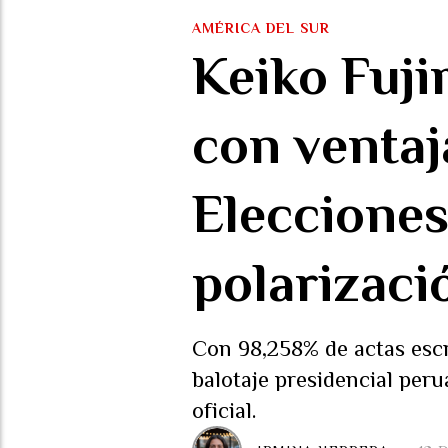
AMÉRICA DEL SUR
Keiko Fuji
con ventaj
Elecciones
polarizaci
Con 98,258% de actas escr
balotaje presidencial per
oficial.