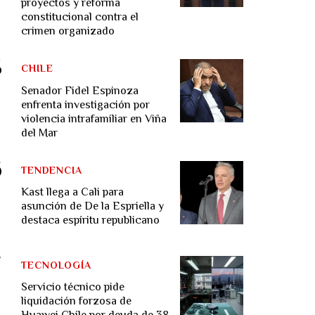
proyectos y reforma
constitucional contra el
crimen organizado
CHILE
Senador Fidel Espinoza
enfrenta investigación por
violencia intrafamiliar en Viña
del Mar
TENDENCIA
Kast llega a Cali para
asunción de De la Espriella y
destaca espíritu republicano
TECNOLOGÍA
Servicio técnico pide
liquidación forzosa de
Huawei Chile por deuda de 38