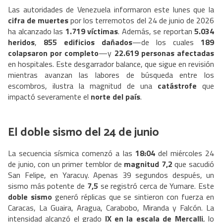
Las autoridades de Venezuela informaron este lunes que la
cifra de muertes
por los terremotos del 24 de junio de 2026
ha alcanzado las
1.719 víctimas
. Además, se reportan
5.034
heridos
,
855 edificios dañados
—de los cuales
189
colapsaron por completo
—y
22.619 personas afectadas
en hospitales. Este desgarrador balance, que sigue en revisión
mientras avanzan las labores de búsqueda entre los
escombros, ilustra la magnitud de una
catástrofe
que
impactó severamente el
norte del país
.
El doble sismo del 24 de junio
La secuencia sísmica comenzó a las
18:04
del miércoles 24
de junio, con un primer temblor de
magnitud 7,2
que sacudió
San Felipe, en Yaracuy. Apenas 39 segundos después, un
sismo más potente de
7,5
se registró cerca de Yumare. Este
doble sismo
generó réplicas que se sintieron con fuerza en
Caracas, La Guaira, Aragua, Carabobo, Miranda y Falcón. La
intensidad alcanzó el grado
IX en la escala de Mercalli
, lo