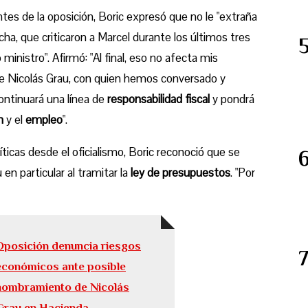
ntes de la oposición, Boric expresó que no le "extraña
ha, que criticaron a Marcel durante los últimos tres
inistro". Afirmó: "Al final, eso no afecta mis
e Nicolás Grau, con quien hemos conversado y
ontinuará una línea de
responsabilidad fiscal
y pondrá
n
y el
empleo
".
ticas desde el oficialismo, Boric reconoció que se
n particular al tramitar la
ley de presupuestos
. "Por
Oposición denuncia riesgos
económicos ante posible
nombramiento de Nicolás
Grau en Hacienda