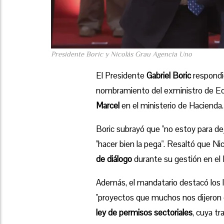
Presidente Boric y Nicolás Grau Agencia Uno
El Presidente
Gabriel Boric
respondió
nombramiento del exministro de E
Marcel
en el ministerio de Hacienda.
Boric subrayó que "no estoy para de
"hacer bien la pega". Resaltó que 
de diálogo
durante su gestión en el M
Además, el mandatario destacó los l
"proyectos que muchos nos dijeron q
ley de permisos sectoriales
, cuya t