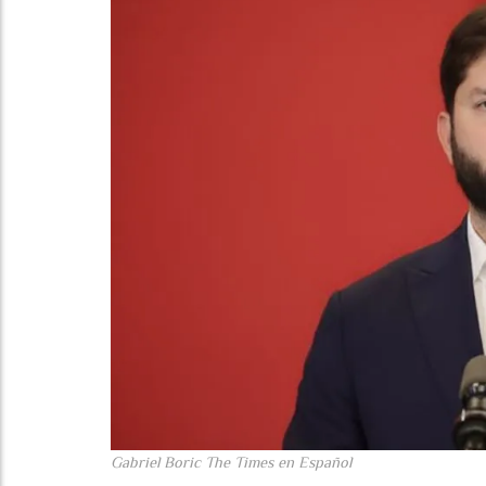
Gabriel Boric The Times en Español