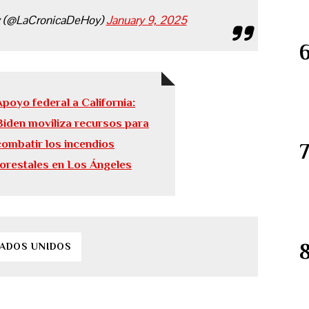
y (@LaCronicaDeHoy)
January 9, 2025
Apoyo federal a California:
Biden moviliza recursos para
combatir los incendios
forestales en Los Ángeles
TADOS UNIDOS