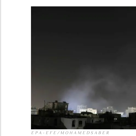
E P A - E F E / M O H A M E D S A B E R