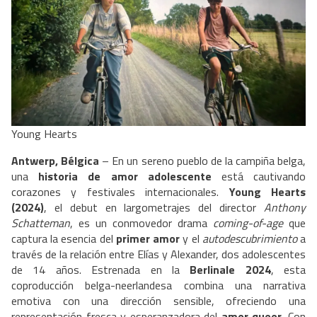
Young Hearts
Antwerp, Bélgica
– En un sereno pueblo de la campiña belga,
una
historia de amor adolescente
está cautivando
corazones y festivales internacionales.
Young Hearts
(2024)
, el debut en largometrajes del director
Anthony
Schatteman
, es un conmovedor drama
coming-of-age
que
captura la esencia del
primer amor
y el
autodescubrimiento
a
través de la relación entre Elías y Alexander, dos adolescentes
de 14 años. Estrenada en la
Berlinale 2024
, esta
coproducción belga-neerlandesa combina una narrativa
emotiva con una dirección sensible, ofreciendo una
representación fresca y esperanzadora del
amor queer
. Con