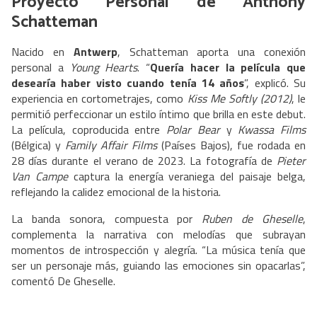
Proyecto Personal de Anthony
Schatteman
Nacido en
Antwerp
, Schatteman aporta una conexión
personal a
Young Hearts
. “
Quería hacer la película que
desearía haber visto cuando tenía 14 años
”, explicó. Su
experiencia en cortometrajes, como
Kiss Me Softly (2012)
, le
permitió perfeccionar un estilo íntimo que brilla en este debut.
La película, coproducida entre
Polar Bear
y
Kwassa Films
(Bélgica) y
Family Affair Films
(Países Bajos), fue rodada en
28 días durante el verano de 2023. La fotografía de
Pieter
Van Campe
captura la energía veraniega del paisaje belga,
reflejando la calidez emocional de la historia.
La banda sonora, compuesta por
Ruben de Gheselle
,
complementa la narrativa con melodías que subrayan
momentos de introspección y alegría. “La música tenía que
ser un personaje más, guiando las emociones sin opacarlas”,
comentó De Gheselle.