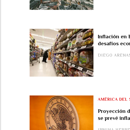
Inflación en
desafíos ec
DIEGO ARENA
AMÉRICA DEL 
Proyección d
se prevé infl
IRMINA HERR