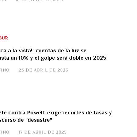
SUR
ica a la vista!: cuentas de la luz se
asta un 10% y el golpe será doble en 2025
TINO
23 DE ABRIL DE 2025
te contra Powell: exige recortes de tasas y
iscurso de "desastre"
TINO
17 DE ABRIL DE 2025