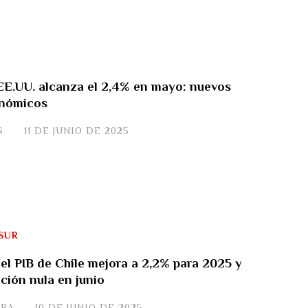
 EE.UU. alcanza el 2,4% en mayo: nuevos
onómicos
S
11 DE JUNIO DE 2025
SUR
el PIB de Chile mejora a 2,2% para 2025 y
ación nula en junio
ERA
10 DE JUNIO DE 2025