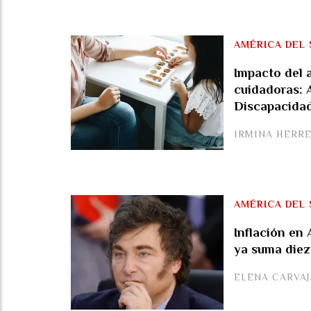
AMÉRICA DEL 
Impacto del 
cuidadoras: 
Discapacida
IRMINA HERR
AMÉRICA DEL 
Inflación en
ya suma diez
ELENA CARVA