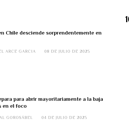
 en Chile desciende sorprendentemente en
EL ARCE GARCIA
08 DE JULIO DE 2025
para para abrir mayoritariamente a la baja
 en el foco
JAL GOROSÁBEL
04 DE JULIO DE 2025