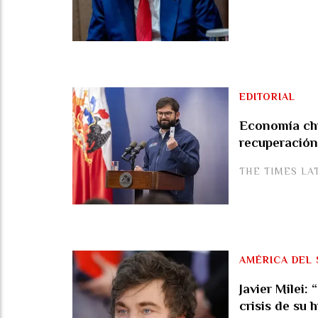
EDITORIAL
Economía chi
recuperación
THE TIMES LA
AMÉRICA DEL 
Javier Milei:
crisis de su h