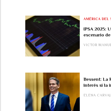
AMÉRICA DEL 
IPSA 2025: U
escenario de
VICTOR MANU
Bessent: La R
interés si la
ELENA CARVA