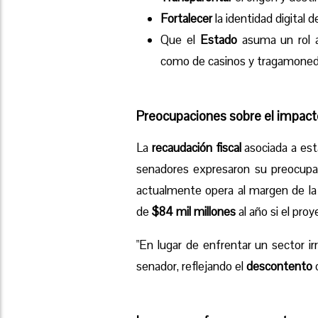
Fortalecer
la identidad digital d
Que el
Estado
asuma un rol ac
como de casinos y tragamoneda
Preocupaciones sobre el impacto
La
recaudación fiscal
asociada a est
senadores expresaron su preocupac
actualmente opera al margen de la l
de
$84 mil millones
al año si el pro
"En lugar de enfrentar un sector irr
senador, reflejando el
descontento
c