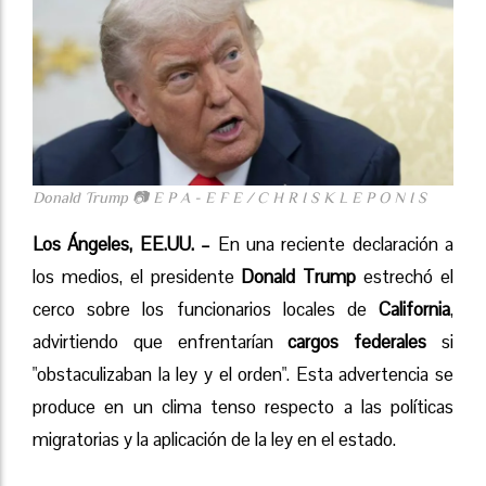
Donald Trump 📷 E P A - E F E / C H R I S K L E P O N I S
Los Ángeles, EE.UU. –
En una reciente declaración a
los medios, el presidente
Donald Trump
estrechó el
cerco sobre los funcionarios locales de
California
,
advirtiendo que enfrentarían
cargos federales
si
"obstaculizaban la ley y el orden". Esta advertencia se
produce en un clima tenso respecto a las políticas
migratorias y la aplicación de la ley en el estado.