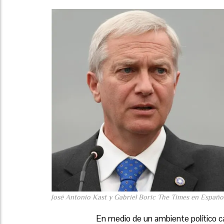
José Antonio Kast y Gabriel Boric The Times en Españo
En medio de un ambiente político ca