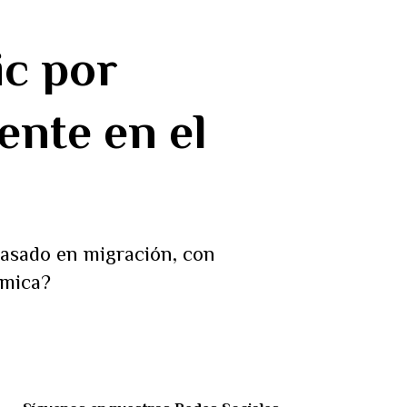
ic por
ente en el
casado en migración, con
émica?