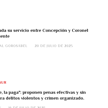
uda su servicio entre Concepción y Coronel
uente
JAL GOROSÁBEL
20 DE JULIO DE 2025
SUR
e, la paga": proponen penas efectivas y sin
ra delitos violentos y crimen organizado.
S
16 DE JULIO DE 2025