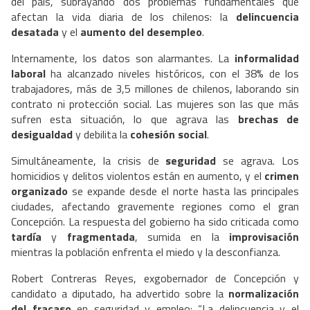
del país, subrayando dos problemas fundamentales que
afectan la vida diaria de los chilenos: la
delincuencia
desatada
y el
aumento del desempleo
.
Internamente, los datos son alarmantes. La
informalidad
laboral
ha alcanzado niveles históricos, con el 38% de los
trabajadores, más de 3,5 millones de chilenos, laborando sin
contrato ni protección social. Las mujeres son las que más
sufren esta situación, lo que agrava las
brechas de
desigualdad
y debilita la
cohesión social
.
Simultáneamente, la crisis de
seguridad
se agrava. Los
homicidios y delitos violentos están en aumento, y el
crimen
organizado
se expande desde el norte hasta las principales
ciudades, afectando gravemente regiones como el gran
Concepción. La respuesta del gobierno ha sido criticada como
tardía
y
fragmentada
, sumida en la
improvisación
mientras la población enfrenta el miedo y la desconfianza.
Robert Contreras Reyes, exgobernador de Concepción y
candidato a diputado, ha advertido sobre la
normalización
del fracaso
en seguridad y empleo: “La delincuencia y el