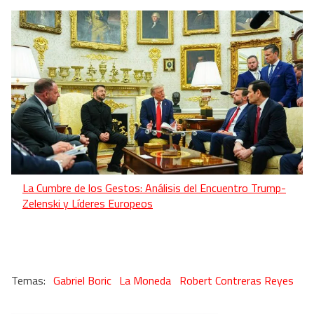
La Cumbre de los Gestos: Análisis del Encuentro Trump-
Zelenski y Líderes Europeos
Gabriel Boric
La Moneda
Robert Contreras Reyes