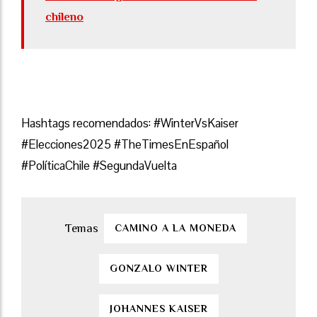
chileno
Hashtags recomendados: #WinterVsKaiser
#Elecciones2025 #TheTimesEnEspañol
#PolíticaChile #SegundaVuelta
CAMINO A LA MONEDA
GONZALO WINTER
JOHANNES KAISER