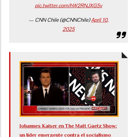
pic.twitter.com/hW2RNJXG5v
— CNN Chile (@CNNChile)
April 10,
2025
Johannes Kaiser en The Matt Gaetz Show:
un líder emergente contra el socialismo