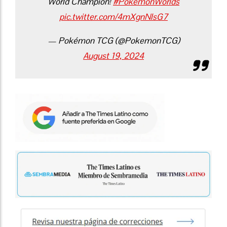
World Champion!
#PokemonWorlds
pic.twitter.com/4mXgnNlsG7
— Pokémon TCG (@PokemonTCG)
August 19, 2024