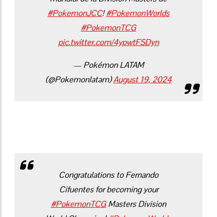
#PokemonJCC
!
#PokemonWorlds
#PokemonTCG
pic.twitter.com/4ypwtFSDyn
— Pokémon LATAM
(@Pokemonlatam)
August 19, 2024
Congratulations to Fernando
Cifuentes for becoming your
#PokemonTCG
Masters Division